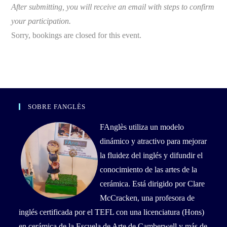
After submitting, you will receive an email with steps to confirm
your participation.
Sorry, bookings are closed for this event.
SOBRE FANGLÈS
FAnglès utiliza un modelo
dinámico y atractivo para mejorar
la fluidez del inglés y difundir el
conocimiento de las artes de la
cerámica. Está dirigido por Clare
McCracken, una profesora de
inglés certificada por el TEFL con una licenciatura (Hons)
en cerámica de la Escuela de Arte de Camberwell y más de