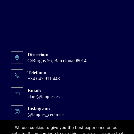
Dirección:
C/Burgos 56, Barcelona 08014
Teléfono:
+34 647 911 448
Email:
clare@fangles.es
Se
abre
en
Instagram:
tu
@fangles_ceramics
Se
aplicación
abre
en
We use cookies to give you the best experience on our
una
website. If you continue to use this site we will assume that